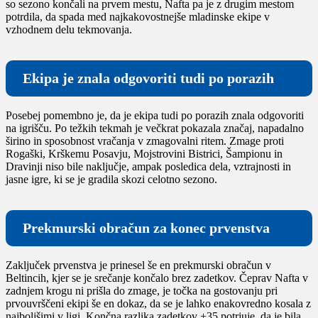
so sezono končali na prvem mestu, Nafta pa je z drugim mestom
potrdila, da spada med najkakovostnejše mladinske ekipe v
vzhodnem delu tekmovanja.
Ekipa je znala odgovoriti tudi po porazih
Posebej pomembno je, da je ekipa tudi po porazih znala odgovoriti
na igrišču. Po težkih tekmah je večkrat pokazala značaj, napadalno
širino in sposobnost vračanja v zmagovalni ritem. Zmage proti
Rogaški, Krškemu Posavju, Mojstrovini Bistrici, Šampionu in
Dravinji niso bile naključje, ampak posledica dela, vztrajnosti in
jasne igre, ki se je gradila skozi celotno sezono.
Prekmurski obračun za konec prvenstva
Zaključek prvenstva je prinesel še en prekmurski obračun v
Beltincih, kjer se je srečanje končalo brez zadetkov. Čeprav Nafta v
zadnjem krogu ni prišla do zmage, je točka na gostovanju pri
prvouvrščeni ekipi še en dokaz, da se je lahko enakovredno kosala z
najboljšimi v ligi. Končna razlika zadetkov +35 potrjuje, da je bila