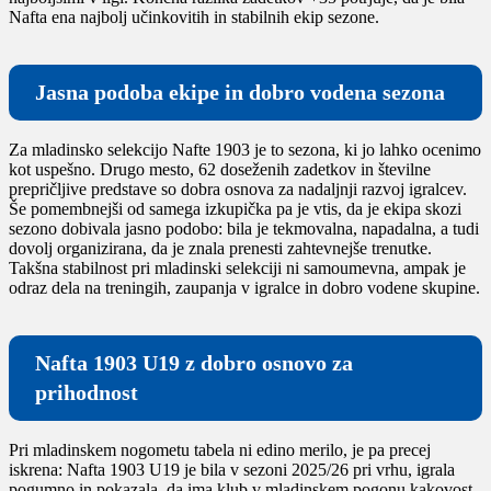
Nafta ena najbolj učinkovitih in stabilnih ekip sezone.
Jasna podoba ekipe in dobro vodena sezona
Za mladinsko selekcijo Nafte 1903 je to sezona, ki jo lahko ocenimo
kot uspešno. Drugo mesto, 62 doseženih zadetkov in številne
prepričljive predstave so dobra osnova za nadaljnji razvoj igralcev.
Še pomembnejši od samega izkupička pa je vtis, da je ekipa skozi
sezono dobivala jasno podobo: bila je tekmovalna, napadalna, a tudi
dovolj organizirana, da je znala prenesti zahtevnejše trenutke.
Takšna stabilnost pri mladinski selekciji ni samoumevna, ampak je
odraz dela na treningih, zaupanja v igralce in dobro vodene skupine.
Nafta 1903 U19 z dobro osnovo za
prihodnost
Pri mladinskem nogometu tabela ni edino merilo, je pa precej
iskrena: Nafta 1903 U19 je bila v sezoni 2025/26 pri vrhu, igrala
pogumno in pokazala, da ima klub v mladinskem pogonu kakovost,