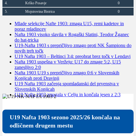
4.
Krško Posavje
0
5.
Mojstrovina Bistrica
0
Mlade selekcije Nafte 1903: zmaga U15, remi kadetov in
poraz mladincev
Nafta 1903 visoko slavila v Rogaški Slatini, Teodor Žganec
do hat-tricka
U19-Nafta 1903 s prepričljivo zmago proti NK Šampionu do
novih treh točk
U19 Nafta 1903 – Beltinci 3:4: preobrat brez točk v Lendavi
Nafta 1903 uspešna v Veržeju: U17 do zmage 5:2, U15
zanesljivo 2:0
Nafta 1903 U19 s prepričljivo zmago 0:6 v Slovenskih
Konjicah proti Dravinji
U19 Nafta 1903 začenja spomladanski del prvenstva v
Slovenskih Konjicah
U19 Nafta 1903 zmagala v Celju in končala jesen z 2:3
U19 Nafta 1903 sezono 2025/26 končala na
odličnem drugem mestu