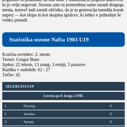
ki jo velja negovati. Sezona zato ni pomembna samo zaradi drugega
mesta, temveč tudi zaradi občutka, da je ta generacija naredila korak
naprej — kot ekipa in kot skupina igralcev, ki lahko v prihodnje še
veliko ponudi.
Statistika sezone Nafta 1903 U19
Končna uvrstitev: 2. mesto
Trener: Gregor Bunc
Izplen: 22 tekem, 13 zmag, 3 remiji, 5 porazov
Razlika v zadetkih: 62 : 27
Točke: 42
SELEKCIJA U19
Lestvica po 0. krogu 2.SML
1.
Dravinja
0
2.
Jarenina
0
3.
Jarenna
0