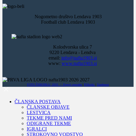
Nogometno društvo Lendava 1903
Football club Lendava 1903
Kolodvorska ulica 7
9220 Lendava - Lendva
email:
info@nafta1903.si
www:
www.nafta1903.si
FOTO ŠIMONKA | 2019 |
Pogoji uporabe
|
Piškotki
|
Zasebnost
ČLANSKA POSTAVA
ČLANSKE OBJAVE
LESTVICA
TEKME PRED NAMI
ODIGRANE TEKME
IGRALCI
STROKOVNO VODSTVO