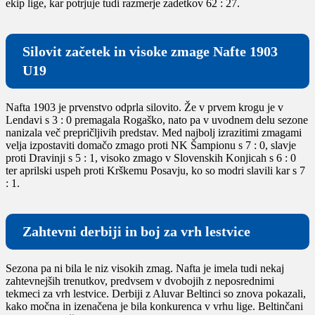
ekip lige, kar potrjuje tudi razmerje zadetkov 62 : 27.
Silovit začetek in visoke zmage Nafte 1903
U19
Nafta 1903 je prvenstvo odprla silovito. Že v prvem krogu je v
Lendavi s 3 : 0 premagala Rogaško, nato pa v uvodnem delu sezone
nanizala več prepričljivih predstav. Med najbolj izrazitimi zmagami
velja izpostaviti domačo zmago proti NK Šampionu s 7 : 0, slavje
proti Dravinji s 5 : 1, visoko zmago v Slovenskih Konjicah s 6 : 0
ter aprilski uspeh proti Krškemu Posavju, ko so modri slavili kar s 7
: 1.
Zahtevni derbiji in boj za vrh lestvice
Sezona pa ni bila le niz visokih zmag. Nafta je imela tudi nekaj
zahtevnejših trenutkov, predvsem v dvobojih z neposrednimi
tekmeci za vrh lestvice. Derbiji z Aluvar Beltinci so znova pokazali,
kako močna in izenačena je bila konkurenca v vrhu lige. Beltinčani