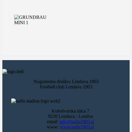
Nogometno društvo Lendava 1903
Football club Lendava 1903
Kolodvorska ulica 7
9220 Lendava - Lendva
email:
info@nafta1903.si
www:
www.nafta1903.si