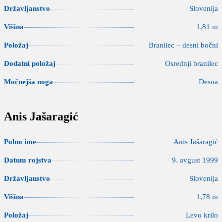
Državljanstvo
Slovenija
Višina
1,81 m
Položaj
Branilec – desni bočni
Dodatni položaj
Osrednji branilec
Močnejša noga
Desna
Anis Jašaragić
Polno ime
Anis Jašaragić
Datum rojstva
9. avgust 1999
Državljanstvo
Slovenija
Višina
1,78 m
Položaj
Levo krilo