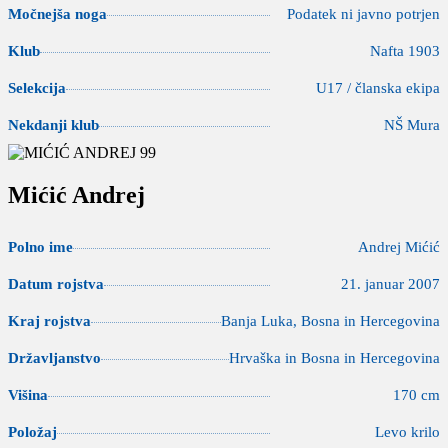
Močnejša noga
Podatek ni javno potrjen
Klub
Nafta 1903
Selekcija
U17 / članska ekipa
Nekdanji klub
NŠ Mura
Mićić Andrej
Polno ime
Andrej Mićić
Datum rojstva
21. januar 2007
Kraj rojstva
Banja Luka, Bosna in Hercegovina
Državljanstvo
Hrvaška in Bosna in Hercegovina
Višina
170 cm
Položaj
Levo krilo