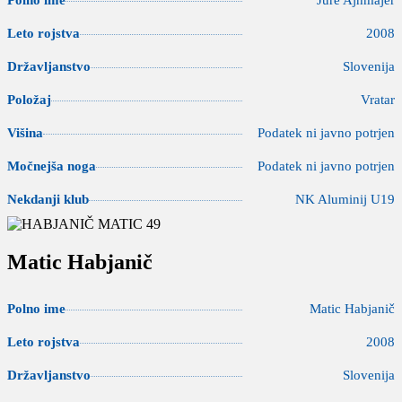
Polno ime
Jure Ajhmajer
Leto rojstva
2008
Državljanstvo
Slovenija
Položaj
Vratar
Višina
Podatek ni javno potrjen
Močnejša noga
Podatek ni javno potrjen
Nekdanji klub
NK Aluminij U19
Matic Habjanič
Polno ime
Matic Habjanič
Leto rojstva
2008
Državljanstvo
Slovenija