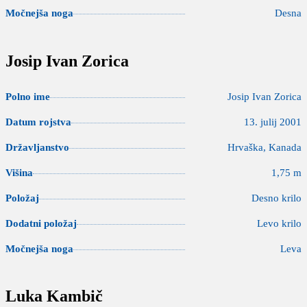
Močnejša noga
Desna
Josip Ivan Zorica
Polno ime
Josip Ivan Zorica
Datum rojstva
13. julij 2001
Državljanstvo
Hrvaška, Kanada
Višina
1,75 m
Položaj
Desno krilo
Dodatni položaj
Levo krilo
Močnejša noga
Leva
Luka Kambič