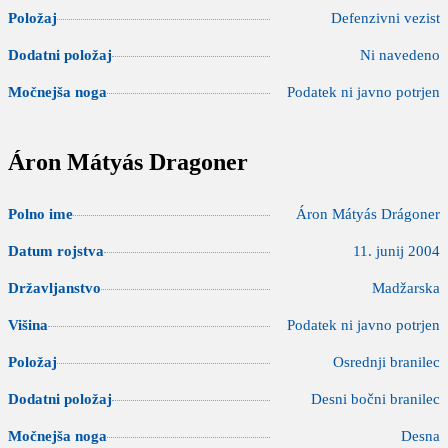
Položaj
Defenzivni vezist
Dodatni položaj
Ni navedeno
Močnejša noga
Podatek ni javno potrjen
Áron Mátyás Dragoner
Polno ime
Áron Mátyás Drágoner
Datum rojstva
11. junij 2004
Državljanstvo
Madžarska
Višina
Podatek ni javno potrjen
Položaj
Osrednji branilec
Dodatni položaj
Desni bočni branilec
Močnejša noga
Desna