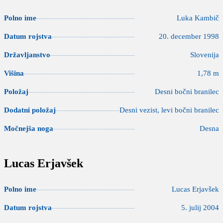
Polno ime
Luka Kambič
Datum rojstva
20. december 1998
Državljanstvo
Slovenija
Višina
1,78 m
Položaj
Desni bočni branilec
Dodatni položaj
Desni vezist, levi bočni branilec
Močnejša noga
Desna
Lucas Erjavšek
Polno ime
Lucas Erjavšek
Datum rojstva
5. julij 2004