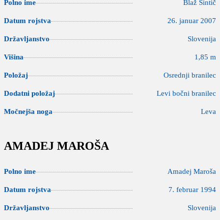
Polno ime
Blaž Sintič
Datum rojstva
26. januar 2007
Državljanstvo
Slovenija
Višina
1,85 m
Položaj
Osrednji branilec
Dodatni položaj
Levi bočni branilec
Močnejša noga
Leva
AMADEJ MAROŠA
Polno ime
Amadej Maroša
Datum rojstva
7. februar 1994
Državljanstvo
Slovenija