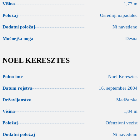
Višina
1,77 m
Položaj
Osrednji napadalec
Dodatni položaj
Ni navedeno
Močnejša noga
Desna
NOEL KERESZTES
Polno ime
Noel Keresztes
Datum rojstva
16. september 2004
Državljanstvo
Madžarska
Višina
1,84 m
Položaj
Ofenzivni vezist
Dodatni položaj
Ni navedeno