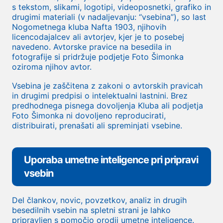
s tekstom, slikami, logotipi, videoposnetki, grafiko in
drugimi materiali (v nadaljevanju: “vsebina”), so last
Nogometnega kluba Nafta 1903, njihovih
licencodajalcev ali avtorjev, kjer je to posebej
navedeno. Avtorske pravice na besedila in
fotografije si pridržuje podjetje Foto Šimonka
oziroma njihov avtor.
Vsebina je zaščitena z zakoni o avtorskih pravicah
in drugimi predpisi o intelektualni lastnini. Brez
predhodnega pisnega dovoljenja Kluba ali podjetja
Foto Šimonka ni dovoljeno reproducirati,
distribuirati, prenašati ali spreminjati vsebine.
Uporaba umetne inteligence pri pripravi
vsebin
Del člankov, novic, povzetkov, analiz in drugih
besedilnih vsebin na spletni strani je lahko
pripravljen s pomočjo orodij umetne inteligence.