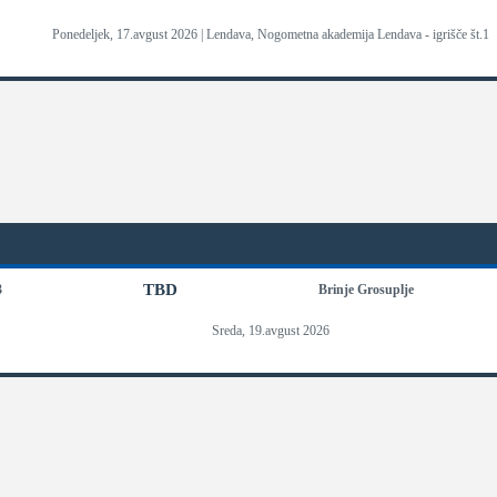
Ponedeljek, 17.avgust 2026 | Lendava, Nogometna akademija Lendava - igrišče št.1
TBD
3
Brinje Grosuplje
Sreda, 19.avgust 2026