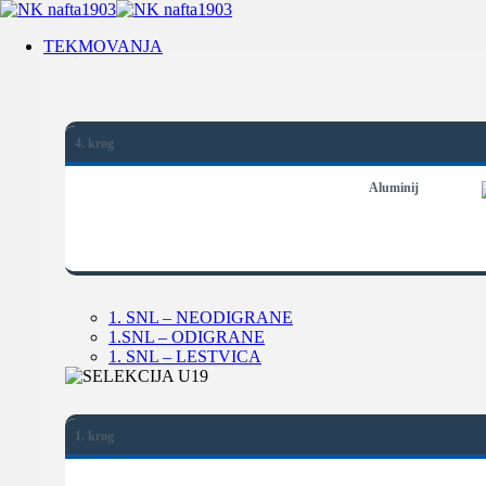
TEKMOVANJA
4. krog
Aluminij
1. SNL – NEODIGRANE
1.SNL – ODIGRANE
1. SNL – LESTVICA
1. krog