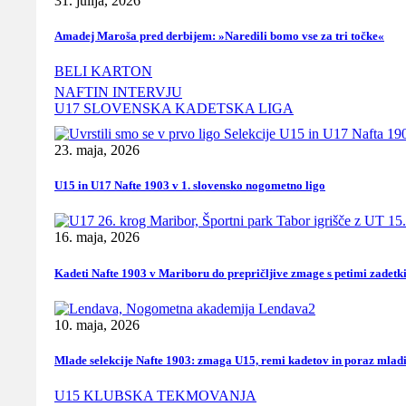
31. julija, 2026
Amadej Maroša pred derbijem: »Naredili bomo vse za tri točke«
BELI KARTON
NAFTIN INTERVJU
U17 SLOVENSKA KADETSKA LIGA
23. maja, 2026
U15 in U17 Nafte 1903 v 1. slovensko nogometno ligo
16. maja, 2026
Kadeti Nafte 1903 v Mariboru do prepričljive zmage s petimi zadetk
10. maja, 2026
Mlade selekcije Nafte 1903: zmaga U15, remi kadetov in poraz mlad
U15 KLUBSKA TEKMOVANJA