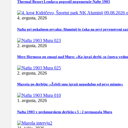
Thermal Resort Lendava pogostil nogometaše Nafte 1903
4. avgusta, 2026
Nafta pri pokalnem prvaku: Aluminij še čaka na prvi prvenstveni za
2. avgusta, 2026
Mere Hermoso po zmagi nad Muro: »Ko igraš derbi, so čustva vedno
2. avgusta, 2026
Maroša po derbiju: »Želeli smo igrati napadalno od prve minute«
1. avgusta, 2026
Nafta 1903 v prekmurskem derbiju s 5 : 2 premagala Muro