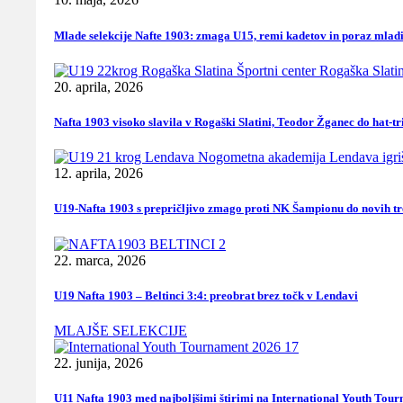
Mlade selekcije Nafte 1903: zmaga U15, remi kadetov in poraz mlad
20. aprila, 2026
Nafta 1903 visoko slavila v Rogaški Slatini, Teodor Žganec do hat-tr
12. aprila, 2026
U19-Nafta 1903 s prepričljivo zmago proti NK Šampionu do novih tr
22. marca, 2026
U19 Nafta 1903 – Beltinci 3:4: preobrat brez točk v Lendavi
MLAJŠE SELEKCIJE
22. junija, 2026
U11 Nafta 1903 med najboljšimi štirimi na International Youth Tou