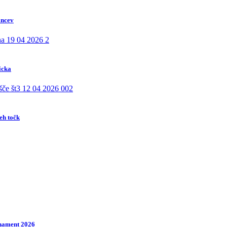
incev
icka
eh točk
rnament 2026