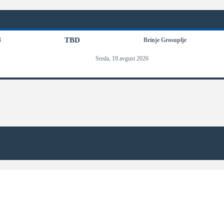
TBD
3
Brinje Grosuplje
Sreda, 19.avgust 2026