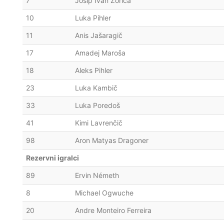
7
Josip Ivan Zorica
10
Luka Pihler
11
Anis Jašaragič
17
Amadej Maroša
18
Aleks Pihler
23
Luka Kambič
33
Luka Poredoš
41
Kimi Lavrenčič
98
Aron Matyas Dragoner
Rezervni igralci
89
Ervin Németh
8
Michael Ogwuche
20
Andre Monteiro Ferreira