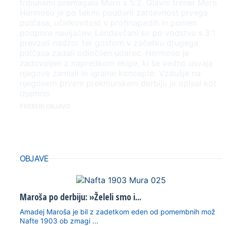
tribunami premagala Muro s 5:2. Glavni trener Mere
Hermoso je po tekmi poudaril zahtevnost prvega
polčasa, učinkovitost v protinapadih in pomen
podpore navijačev. Lendavčani so po vodstvu s 3:1
prevzeli nadzor ter gostom v začetku drugega
polčasa zadali odločilen udarec. Hermoso je
zadovoljen z napredkom ekipe, ki še vedno usvaja
njegove zamisli in igralne koncepte. Vzdušje na
njegovem prvem prekmurskem derbiju je opisal kot
izjemno.
PREBERI OBJAVO
OBJAVE
Maroša po derbiju: »Želeli smo i...
Amadej Maroša je bil z zadetkom eden od pomembnih mož
Nafte 1903 ob zmagi ...