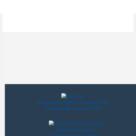
Nogometno društvo Lendava 1903
Football club Lendava 1903
Kolodvorska ulica 7
9220 Lendava - Lendva