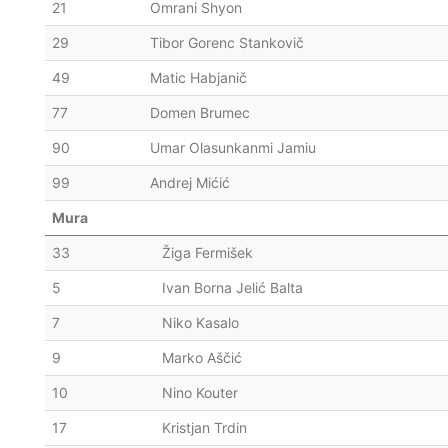
21
Omrani Shyon
29
Tibor Gorenc Stankovič
49
Matic Habjanič
77
Domen Brumec
90
Umar Olasunkanmi Jamiu
99
Andrej Mićić
Mura
33
Žiga Fermišek
5
Ivan Borna Jelić Balta
7
Niko Kasalo
9
Marko Aščić
10
Nino Kouter
17
Kristjan Trdin