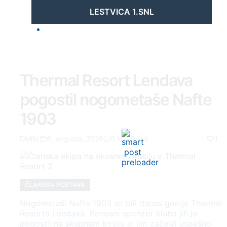
LESTVICA 1.SNL
Thermal Resort Lendava
pogostil nogometaše Nafte
1903
DMilic
6. avgusta, 2026
0 Min Read
1
ČLANSKA POSTAVA
Nogometaši Nafte 1903 so bili danes gostje Thermal
Resorta Lendava. Ponosni sponzor kluba jih je
pogostil na skupnem kosilu in jim zaželel uspešno