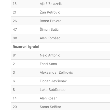
18
Aljaž Zalaznik
21
Žan Petrovič
26
Borna Proleta
47
Šimun Butić
88
Alen Korošec
Rezervni igralci
81
Nejc Antonič
2
Faad Sana
3
Aleksandar Zeljković
6
Florjan Jevšenak
8
Luka Bobičanec
14
Alen Kozar
20
Samo Sečkar