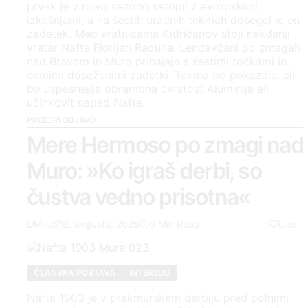
prvak je v novo sezono vstopil z evropskimi
izkušnjami, a na šestih uradnih tekmah dosegel le en
zadetek. Med vratnicama Kidričanov stoji nekdanji
vratar Nafte Florijan Raduha. Lendavčani po zmagah
nad Bravom in Muro prihajajo s šestimi točkami in
osmimi doseženimi zadetki. Tekma bo pokazala, ali
bo uspešnejša obrambna čvrstost Aluminija ali
učinkovit napad Nafte.
PREBERI OBJAVO
Mere Hermoso po zmagi nad
Muro: »Ko igraš derbi, so
čustva vedno prisotna«
DMilic
2. avgusta, 2026
0 Min Read
Like
ČLANSKA POSTAVA
INTERVJU
Nafta 1903 je v prekmurskem derbiju pred polnimi