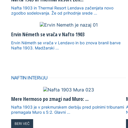
Nafta 1903 in Thermal Resort Lendava začenjata novo
zgodbo sodelovanja. Že od prihodnje srede ...
Ervin Németh se vrača v Nafto 1903
Ervin Németh se vrača v Lendavo in bo znova branil barve
Nafte 1903. Madžarski ...
NAFTIN INTERVJU
Mere Hermoso po zmagi nad Muro: ...
M
Nafta 1903 je v prekmurskem derbiju pred polnimi tribunami
premagala Muro s 5:2. Glavni ...
N
BERI VEČ