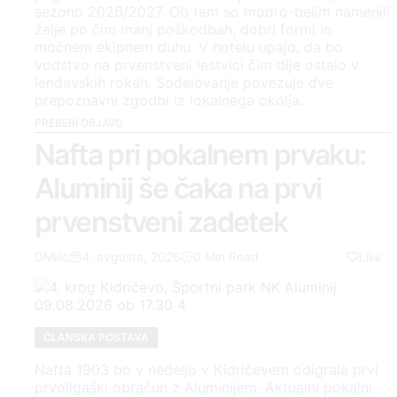
sezono 2026/2027. Ob tem so modro-belim namenili
želje po čim manj poškodbah, dobri formi in
močnem ekipnem duhu. V hotelu upajo, da bo
vodstvo na prvenstveni lestvici čim dlje ostalo v
lendavskih rokah. Sodelovanje povezuje dve
prepoznavni zgodbi iz lokalnega okolja.
PREBERI OBJAVO
Nafta pri pokalnem prvaku:
Aluminij še čaka na prvi
prvenstveni zadetek
DMilic
4. avgusta, 2026
0 Min Read
Like
ČLANSKA POSTAVA
Nafta 1903 bo v nedeljo v Kidričevem odigrala prvi
prvoligaški obračun z Aluminijem. Aktualni pokalni