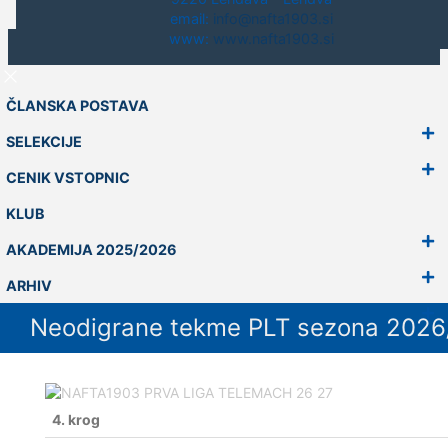
email:
info@nafta1903.si
www:
www.nafta1903.si
FOTO ŠIMONKA | 2019 |
Pogoji uporabe
|
Piškotki
|
Zasebnost
ČLANSKA POSTAVA
SELEKCIJE
CENIK VSTOPNIC
KLUB
AKADEMIJA 2025/2026
ARHIV
Neodigrane tekme PLT sezona 2026
4. krog