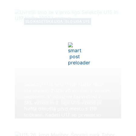
SLO KADETSKA LIGA
SLO LIGA U15
U15 in U17 Nafte
1903 v 1. slovensko
nogometno ligo
23. maja, 2026
Like
Selekciji U15 in U17 NK Nafta 1903
sta sezono 2025/26 končali z velikim
uspehom. V združeni razvrstitvi 2.
SKL vzhod in 2. lige U15 vzhod je
Nafta osvojila prvo mesto s 119
točkami. Kadeti U17 so prvenstvo
končali z desetimi točkami prednosti,
selekcija U15 pa je vrh osvojila v
napetem boju z Rudarjem Velenje in...