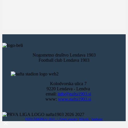
Nogometno društvo Lendava 1903
Football club Lendava 1903
Kolodvorska ulica 7
9220 Lendava - Lendva
email:
info@nafta1903.si
www:
www.nafta1903.si
FOTO ŠIMONKA | 2019 |
Pogoji uporabe
|
Piškotki
|
Zasebnost