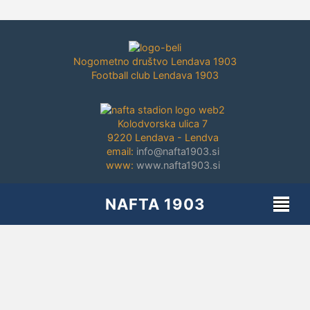
Nogometno društvo Lendava 1903
Football club Lendava 1903
Kolodvorska ulica 7
9220 Lendava - Lendva
email:
info@nafta1903.si
www:
www.nafta1903.si
FOTO ŠIMONKA | 2019 |
Pogoji uporabe
|
Piškotki
|
Zasebnost