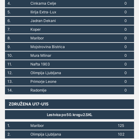
4.
Cinkarna Celje
0
5.
Ilirija Extra-Lux
0
6.
Jadran Dekani
0
7.
Koper
0
8.
Maribor
0
9.
Mojstrovina Bistrica
0
10.
Mura Mlinar
0
11.
Nafta 1903
0
12.
Olimpija Ljubljana
0
13.
Primorje Leone
0
14.
Radomlje
0
ZDRUŽENA U17-U15
Lestvica po 50. krogu 2.SKL
1.
Maribor
125
2.
Olimpija Ljubljana
102