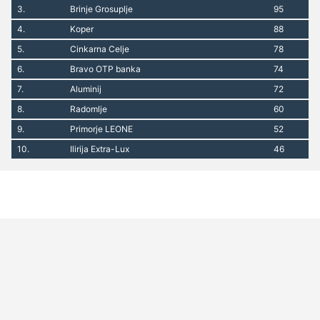
3.
Brinje Grosuplje
95
4.
Koper
88
5.
Cinkarna Celje
78
6.
Bravo OTP banka
74
7.
Aluminij
72
8.
Radomlje
60
9.
Primorje LEONE
52
10.
Ilirija Extra-Lux
46