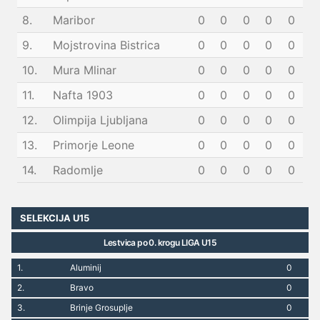
8.
Maribor
0
0
0
0
0
9.
Mojstrovina Bistrica
0
0
0
0
0
10.
Mura Mlinar
0
0
0
0
0
11.
Nafta 1903
0
0
0
0
0
12.
Olimpija Ljubljana
0
0
0
0
0
13.
Primorje Leone
0
0
0
0
0
14.
Radomlje
0
0
0
0
0
SELEKCIJA U15
Lestvica po 0. krogu LIGA U15
1.
Aluminij
0
2.
Bravo
0
3.
Brinje Grosuplje
0