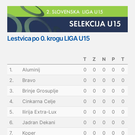
Lestvica po 0. krogu LIGA U15
T
Z
N
P
T
1.
Aluminij
0
0
0
0
0
2.
Bravo
0
0
0
0
0
3.
Brinje Grosuplje
0
0
0
0
0
4.
Cinkarna Celje
0
0
0
0
0
5.
Ilirija Extra-Lux
0
0
0
0
0
6.
Jadran Dekani
0
0
0
0
0
7.
Koper
0
0
0
0
0