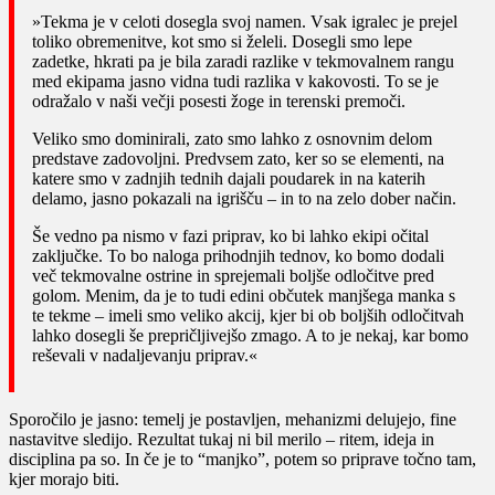
»Tekma je v celoti dosegla svoj namen. Vsak igralec je prejel
toliko obremenitve, kot smo si želeli. Dosegli smo lepe
zadetke, hkrati pa je bila zaradi razlike v tekmovalnem rangu
med ekipama jasno vidna tudi razlika v kakovosti. To se je
odražalo v naši večji posesti žoge in terenski premoči.
Veliko smo dominirali, zato smo lahko z osnovnim delom
predstave zadovoljni. Predvsem zato, ker so se elementi, na
katere smo v zadnjih tednih dajali poudarek in na katerih
delamo, jasno pokazali na igrišču – in to na zelo dober način.
Še vedno pa nismo v fazi priprav, ko bi lahko ekipi očital
zaključke. To bo naloga prihodnjih tednov, ko bomo dodali
več tekmovalne ostrine in sprejemali boljše odločitve pred
golom. Menim, da je to tudi edini občutek manjšega manka s
te tekme – imeli smo veliko akcij, kjer bi ob boljših odločitvah
lahko dosegli še prepričljivejšo zmago. A to je nekaj, kar bomo
reševali v nadaljevanju priprav.«
Sporočilo je jasno: temelj je postavljen, mehanizmi delujejo, fine
nastavitve sledijo. Rezultat tukaj ni bil merilo – ritem, ideja in
disciplina pa so. In če je to “manjko”, potem so priprave točno tam,
kjer morajo biti.