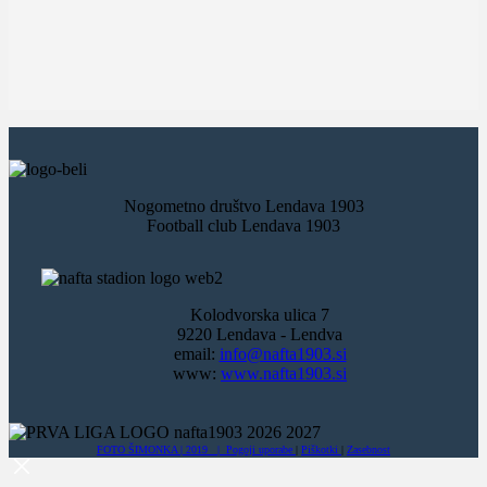
Nogometno društvo Lendava 1903
Football club Lendava 1903
Kolodvorska ulica 7
9220 Lendava - Lendva
email:
info@nafta1903.si
www:
www.nafta1903.si
FOTO ŠIMONKA | 2019 |
Pogoji uporabe
|
Piškotki
|
Zasebnost