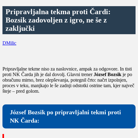
Pripravljalna tekma proti Čardi:
Bozsik zadovoljen z igro, ne še z
zaključki
DMilic
Pripravljalne tekme niso za naslovnice, ampak za odgovore. In tisti
proti NK Čarda jih je dal dovolj. Glavni trener
József Bozsik
je po
obračunu mirno, brez olepševanja, potegnil črto: načrt izpolnjen,
proces v teku, manjkajo le še zadnji odstotki ostrine tam, kjer največ
šteje – pred golom.
József Bozsik po pripravljalni tekmi proti
NK Čarda: