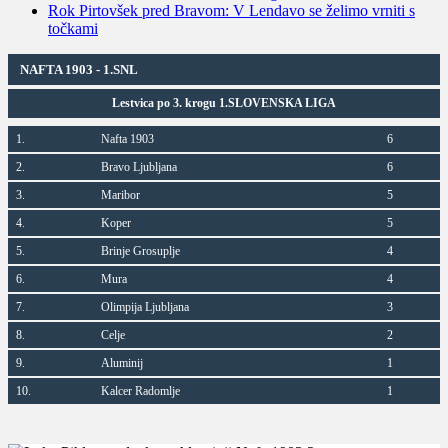
Rok Pirtovšek pred Bravom: V Lendavo se želimo vrniti s
točkami
NAFTA 1903 - 1.SNL
Lestvica po 3. krogu 1.SLOVENSKA LIGA
1.
Nafta 1903
6
2.
Bravo Ljubljana
6
3.
Maribor
5
4.
Koper
5
5.
Brinje Grosuplje
4
6.
Mura
4
7.
Olimpija Ljubljana
3
8.
Celje
2
9.
Aluminij
1
10.
Kalcer Radomlje
1