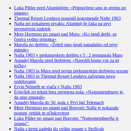
Luka Pihler pred Aluminijem: »Pripravljeni smo in gremo po
zmago«
Thermal Resort Lendava pogostil nogometaše Nafte 1903
Nafta pri pokalnem prvaku: Aluminij še čaka na prvi
prvenstveni zadetek
Mere Hermoso po zmagi nad Muro: »Ko igraš derbi, so
čustva vedno prisotna«
Maroša po derbiju: »Želeli smo igrati napadalno od prve
minute«
Nafta 1903 v prekmurskem derbiju s 5 : 2 premagala Muro
Amadej Maroša pred derbijem: »Naredili bomo vse za tri
točke«
Nafta 1903 in Mura pred prvim prekmurskim derbijem sezone
Nafta 1903 in Thermal Resort Lendava začenjata novo
sodelovanje
Ervin Németh se vrača v Nafto 1903
Erjavšek po tekmi brez prejetega gola: »Najpomembneje je,
da smo zmagali«
Amadej Maroša do 50. gola v Prvi ligi Telemach
Mere Hermoso po zmagi nad Bravom: Nafta je pokazala
pogum, pritisk in učinkovitost
Luka Pihler po zmagi nad Bravom: “Najpomembnejša je
zmaga”.
Nafta s tremi zadetki do velike zmage v Stožicah