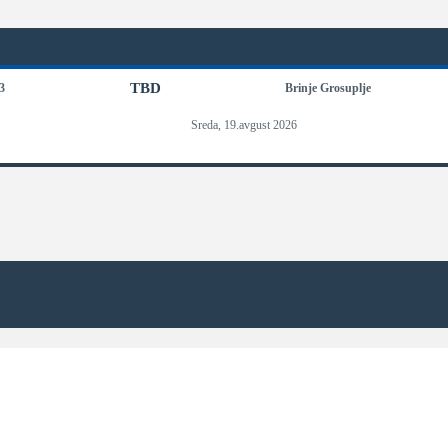
TBD
3
Brinje Grosuplje
Sreda, 19.avgust 2026