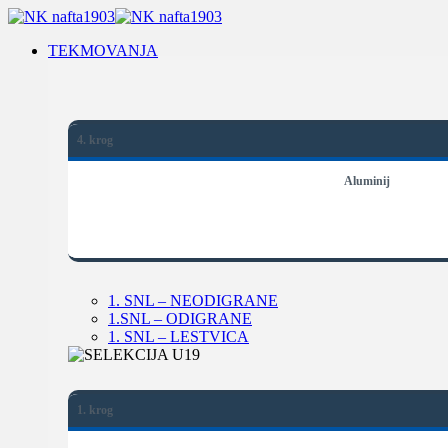
TEKMOVANJA
4. krog
Aluminij
1. SNL – NEODIGRANE
1.SNL – ODIGRANE
1. SNL – LESTVICA
1. krog