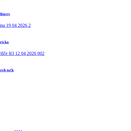
dincev
tricka
reh točk