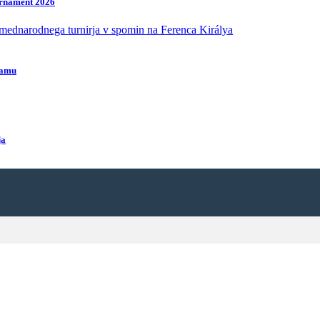
urnament 2026
eamu
ja