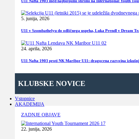
U11 Nafta 1903 med najboljšimi štirimi na International Youth To
5. junija, 2026
U11 v Szombathelyu do odličnega uspeha, Luka Prendl v Dream T
24. aprila, 2026
U11 Nafta 1903 proti NK Maribor U11: dragocena razvojna izkušn
KLUBSKE NOVICE
Vstopnice
AKADEMIJA
ZADNJE OBJAVE
22. junija, 2026