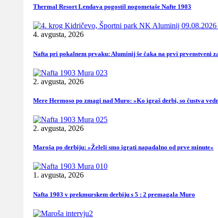
Thermal Resort Lendava pogostil nogometaše Nafte 1903
4. avgusta, 2026
Nafta pri pokalnem prvaku: Aluminij še čaka na prvi prvenstveni z
2. avgusta, 2026
Mere Hermoso po zmagi nad Muro: »Ko igraš derbi, so čustva vedn
2. avgusta, 2026
Maroša po derbiju: »Želeli smo igrati napadalno od prve minute«
1. avgusta, 2026
Nafta 1903 v prekmurskem derbiju s 5 : 2 premagala Muro