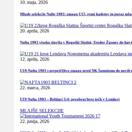
10. maja, 2026
Mlade selekcije Nafte 1903: zmaga U15, remi kadetov in poraz mla
20. aprila, 2026
Nafta 1903 visoko slavila v Rogaški Slatini, Teodor Žganec do hat-
12. aprila, 2026
U19-Nafta 1903 s prepričljivo zmago proti NK Šampionu do novih t
22. marca, 2026
U19 Nafta 1903 – Beltinci 3:4: preobrat brez točk v Lendavi
MLAJŠE SELEKCIJE
22. junija, 2026