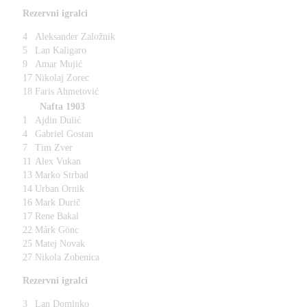
Rezervni igralci
4
Aleksander Založnik
5
Lan Kaligaro
9
Amar Mujić
17
Nikolaj Zorec
18
Faris Ahmetović
Nafta 1903
1
Ajdin Dulić
4
Gabriel Gostan
7
Tim Zver
11
Alex Vukan
13
Marko Strbad
14
Urban Ornik
16
Mark Durič
17
Rene Bakal
22
Márk Gönc
25
Matej Novak
27
Nikola Zobenica
Rezervni igralci
3
Lan Dominko