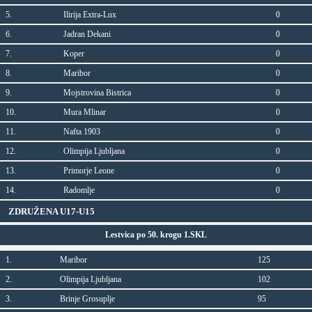
5.
Ilirija Extra-Lux
0
6.
Jadran Dekani
0
7.
Koper
0
8.
Maribor
0
9.
Mojstrovina Bistrica
0
10.
Mura Mlinar
0
11.
Nafta 1903
0
12.
Olimpija Ljubljana
0
13.
Primorje Leone
0
14.
Radomlje
0
ZDRUŽENA U17-U15
Lestvica po 50. krogu 1.SKL
1.
Maribor
125
2.
Olimpija Ljubljana
102
3.
Brinje Grosuplje
95