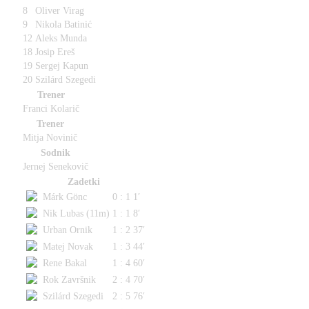
8
Oliver Virag
9
Nikola Batinić
12
Aleks Munda
18
Josip Ereš
19
Sergej Kapun
20
Szilárd Szegedi
Trener
Franci Kolarič
Trener
Mitja Novinič
Sodnik
Jernej Senekovič
Zadetki
Márk Gönc
0 : 1
1′
Nik Lubas (11m)
1 : 1
8′
Urban Ornik
1 : 2
37′
Matej Novak
1 : 3
44′
Rene Bakal
1 : 4
60′
Rok Završnik
2 : 4
70′
Szilárd Szegedi
2 : 5
76′