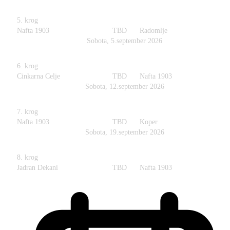
5. krog
Nafta 1903
TBD
Radomlje
Sobota, 5.september 2026
6. krog
Cinkarna Celje
TBD
Nafta 1903
Sobota, 12.september 2026
7. krog
Nafta 1903
TBD
Koper
Sobota, 19.september 2026
8. krog
Jadran Dekani
TBD
Nafta 1903