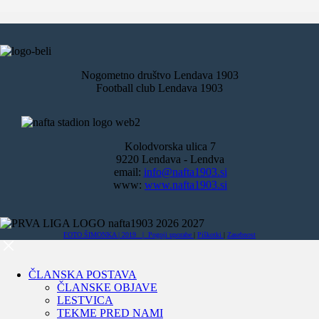
Nogometno društvo Lendava 1903
Football club Lendava 1903
Kolodvorska ulica 7
9220 Lendava - Lendva
email:
info@nafta1903.si
www:
www.nafta1903.si
FOTO ŠIMONKA | 2019 |
Pogoji uporabe
|
Piškotki
|
Zasebnost
ČLANSKA POSTAVA
ČLANSKE OBJAVE
LESTVICA
TEKME PRED NAMI