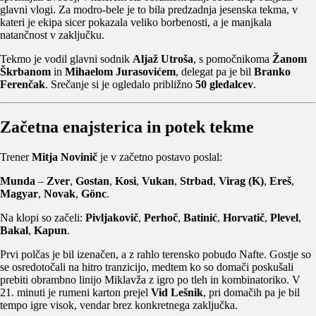
glavni vlogi. Za modro-bele je to bila predzadnja jesenska tekma, v
kateri je ekipa sicer pokazala veliko borbenosti, a je manjkala
natančnost v zaključku.
Tekmo je vodil glavni sodnik
Aljaž Utroša
, s pomočnikoma
Žanom
Škrbanom
in
Mihaelom Jurasovićem
, delegat pa je bil
Branko
Ferenčak
. Srečanje si je ogledalo približno
50 gledalcev
.
Začetna enajsterica in potek tekme
Trener
Mitja Novinič
je v začetno postavo poslal:
Munda
–
Zver
,
Gostan
,
Kosi
,
Vukan
,
Strbad
,
Virag (K)
,
Ereš
,
Magyar
,
Novak
,
Gönc
.
Na klopi so začeli:
Pivljakovič
,
Perhoč
,
Batinić
,
Horvatič
,
Plevel
,
Bakal
,
Kapun
.
Prvi polčas je bil izenačen, a z rahlo terensko pobudo Nafte. Gostje so
se osredotočali na hitro tranzicijo, medtem ko so domači poskušali
prebiti obrambno linijo Miklavža z igro po tleh in kombinatoriko. V
21. minuti je rumeni karton prejel
Vid Lešnik
, pri domačih pa je bil
tempo igre visok, vendar brez konkretnega zaključka.