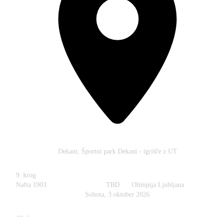
Dekani, Športni park Dekani - igrišče z UT
9. krog
Nafta 1903
TBD
Olimpija Ljubljana
Sobota, 3.oktober 2026