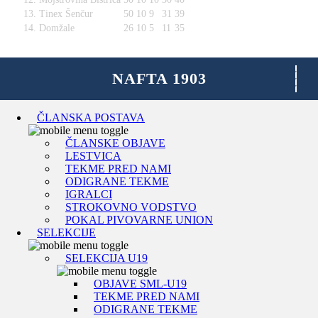
13.
Tinex Šenčur
50
10
9
31
39
14.
Domžale
26
10
5
11
35
ČLANSKA POSTAVA
ČLANSKE OBJAVE
LESTVICA
TEKME PRED NAMI
ODIGRANE TEKME
IGRALCI
STROKOVNO VODSTVO
POKAL PIVOVARNE UNION
SELEKCIJE
SELEKCIJA U19
OBJAVE SML-U19
TEKME PRED NAMI
ODIGRANE TEKME