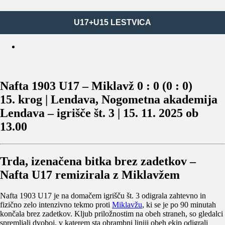
U17+U15 LESTVICA
Nafta 1903 U17 – Miklavž 0 : 0 (0 : 0)
15. krog | Lendava, Nogometna akademija
Lendava – igrišče št. 3 | 15. 11. 2025 ob
13.00
Trda, izenačena bitka brez zadetkov –
Nafta U17 remizirala z Miklavžem
Nafta 1903 U17 je na domačem igrišču št. 3 odigrala zahtevno in
fizično zelo intenzivno tekmo proti
Miklavžu
, ki se je po 90 minutah
končala brez zadetkov. Kljub priložnostim na obeh straneh, so gledalci
spremljali dvoboj, v katerem sta obrambni liniji obeh ekip odigrali