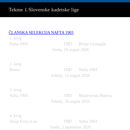
Tekme 1.Slovenske kadetske lige
ČLANSKA SELEKCIJA NAFTA 1903
1. krog
Nafta 1903
TBD
Brinje Grosuplje
Sreda, 19.avgust 2026
2. krog
Bravo
TBD
Nafta 1903
Sobota, 22.avgust 2026
3. krog
Nafta 1903
TBD
Mojstrovina Bistrica
Sobota, 29.avgust 2026
4. krog
Ilirija Extra-Lux
TBD
Nafta 1903
Sreda, 2.september 2026