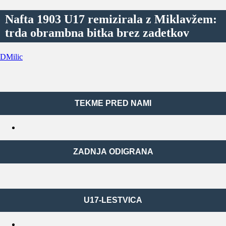
Nafta 1903 U17 remizirala z Miklavžem:
trda obrambna bitka brez zadetkov
DMilic
TEKME PRED NAMI
ZADNJA ODIGRANA
U17-LESTVICA