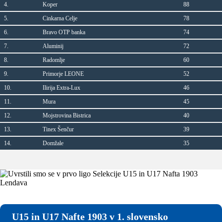
4.
Koper
88
5.
Cinkarna Celje
78
6.
Bravo OTP banka
74
7.
Aluminij
72
8.
Radomlje
60
9.
Primorje LEONE
52
10.
Ilirija Extra-Lux
46
11.
Mura
45
12.
Mojstrovina Bistrica
40
13.
Tinex Šenčur
39
14.
Domžale
35
U15 in U17 Nafte 1903 v 1. slovensko