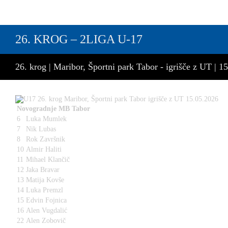
26. KROG – 2LIGA U-17
26. krog | Maribor, Športni park Tabor - igrišče z UT | 
Novogradnje MB Tabor
6
Luka Mumlek
7
Nik Lubas
8
Rok Završnik
10
Almir Haliti
11
Mihael Klančič
12
Jaka Bravar
13
Matija Kovše
14
Luka Premzl
15
Edvin Fojnica
16
Alen Vugdalić
22
Alen Zobovič