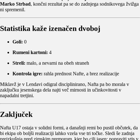
Marko Strbad
, končni rezultat pa se do zadnjega sodnikovega žvižga
ni spremenil.
Statistika kaže izenačen dvoboj
Goli:
0
Rumeni kartoni:
4
Streli:
malo, a nevarni na obeh straneh
Kontrola igre:
rahla prednost Nafte, a brez realizacije
Miklavž je v Lendavi odigral disciplinirano, Nafta pa bo morala v
zaključku jesenskega dela najti več mirnosti in učinkovitosti v
napadalni tretjini.
Zaključek
Nafta U17 ostaja v solidni formi, a današnji remi bo pustil občutek, da
bi ekipa ob boljši realizaciji lahko vzela vse tri točke. Sledi še zadnja
preizkušnja pred zimskim premorom, kjer bo cilj jasen: popraviti vtis v