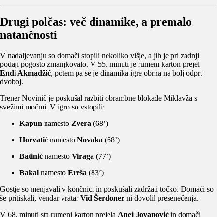
Drugi polčas: več dinamike, a premalo
natančnosti
V nadaljevanju so domači stopili nekoliko višje, a jih je pri zadnji
podaji pogosto zmanjkovalo. V 55. minuti je rumeni karton prejel
Endi Akmadžić
, potem pa se je dinamika igre obrna na bolj odprt
dvoboj.
Trener Novinič je poskušal razbiti obrambne blokade Miklavža s
svežimi močmi. V igro so vstopili:
Kapun
namesto
Zvera
(68’)
Horvatič
namesto
Novaka
(68’)
Batinić
namesto
Viraga
(77’)
Bakal
namesto
Ereša
(83’)
Gostje so menjavali v končnici in poskušali zadržati točko. Domači so
še pritiskali, vendar vratar
Vid Šerdoner
ni dovolil presenečenja.
V 68. minuti sta rumeni karton prejela
Anej Jovanović
in domači