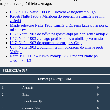
napadu in zaključiti leto z zmago.
U15 in U17 Nafte 1903 v 1. slovensko nogometno ligo
Kadeti Nafte 1903 v Mariboru do prepričljive zmage s petimi
zadetki
Mlade selekcije Nafte 1903: zmaga U15, remi kadetov in poraz
mladincev
U17: Nafta 1903 do točke na gostovanju pri Združeni Savinjski
U17: Nafta 1903 z zmago proti Miklavžu utrdila prvo mesto
U17: Nafta 1903 do pomembne zmage v Celju
U17: Nafta 1903 z odličnim prvim polčasom do zmage proti
Veržeju
Nafta 1903 U17 – Krško Posavje 3:3 | Preobrat Nafte po
zaostanku 1:3
SELEKCIJA U17
Lestvica po 0. krogu 1.SKL
1.
Aluminij
0
2.
Bravo
0
3.
Brinje Grosuplje
0
4.
Cinkarna Celje
0