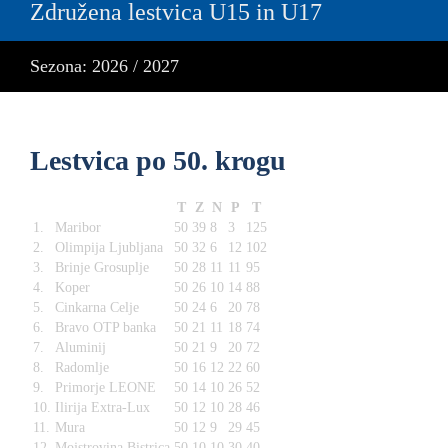
Združena lestvica U15 in U17
Sezona: 2026 / 2027
Lestvica po 50. krogu
T
Z
N
P
T
1.
Maribor
50
39
8
3
125
2.
Olimpija Ljubljana
50
32
6
12
102
3.
Brinje Grosuplje
50
28
11
11
95
4.
Koper
50
26
10
14
88
5.
Cinkarna Celje
50
24
6
20
78
6.
Bravo OTP banka
50
21
11
18
74
7.
Aluminij
50
21
9
20
72
8.
Radomlje
50
16
12
22
60
9.
Primorje LEONE
50
14
10
26
52
10.
Ilirija Extra-Lux
50
12
10
28
46
11.
Mura
50
12
9
29
45
12.
Mojstrovina Bistrica
50
10
10
30
40