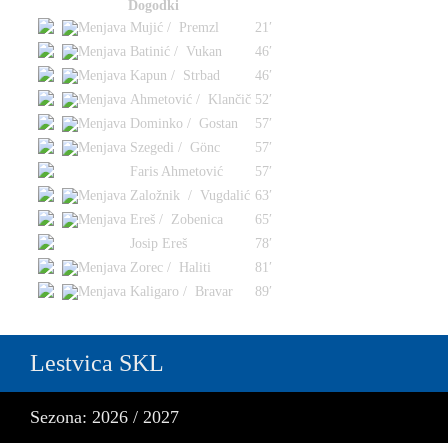
Dogodki
Mujić / Premzl
21′
Batinić / Vukan
46′
Kapun / Strbad
46′
Ahmetović / Klančič
52′
Dominko / Gostan
57′
Szegedi / Gönc
57′
Faris Ahmetović
57′
Založnik / Vugdalić
63′
Ereš / Zobenica
65′
Josip Ereš
78′
Zorec / Haliti
81′
Kaligaro / Bravar
89′
Lestvica SKL
Sezona: 2026 / 2027