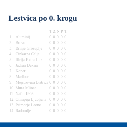
Lestvica po 0. krogu
T
Z
N
P
T
1.
Aluminij
0
0
0
0
0
2.
Bravo
0
0
0
0
0
3.
Brinje Grosuplje
0
0
0
0
0
4.
Cinkarna Celje
0
0
0
0
0
5.
Ilirija Extra-Lux
0
0
0
0
0
6.
Jadran Dekani
0
0
0
0
0
7.
Koper
0
0
0
0
0
8.
Maribor
0
0
0
0
0
9.
Mojstrovina Bistrica
0
0
0
0
0
10.
Mura Mlinar
0
0
0
0
0
11.
Nafta 1903
0
0
0
0
0
12.
Olimpija Ljubljana
0
0
0
0
0
13.
Primorje Leone
0
0
0
0
0
14.
Radomlje
0
0
0
0
0