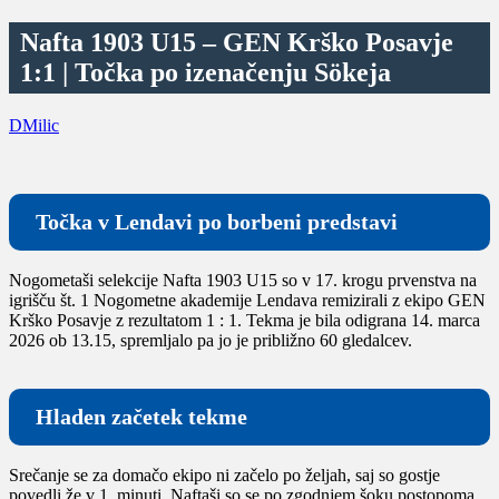
Nafta 1903 U15 – GEN Krško Posavje
1:1 | Točka po izenačenju Sökeja
DMilic
Točka v Lendavi po borbeni predstavi
Nogometaši selekcije Nafta 1903 U15 so v 17. krogu prvenstva na
igrišču št. 1 Nogometne akademije Lendava remizirali z ekipo GEN
Krško Posavje z rezultatom 1 : 1. Tekma je bila odigrana 14. marca
2026 ob 13.15, spremljalo pa jo je približno 60 gledalcev.
Hladen začetek tekme
Srečanje se za domačo ekipo ni začelo po željah, saj so gostje
povedli že v 1. minuti. Naftaši so se po zgodnjem šoku postopoma