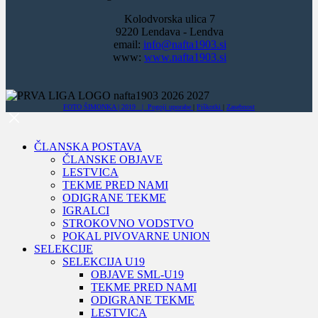
Kolodvorska ulica 7
9220 Lendava - Lendva
email:
info@nafta1903.si
www:
www.nafta1903.si
FOTO ŠIMONKA | 2019 |
Pogoji uporabe
|
Piškotki
|
Zasebnost
ČLANSKA POSTAVA
ČLANSKE OBJAVE
LESTVICA
TEKME PRED NAMI
ODIGRANE TEKME
IGRALCI
STROKOVNO VODSTVO
POKAL PIVOVARNE UNION
SELEKCIJE
SELEKCIJA U19
OBJAVE SML-U19
TEKME PRED NAMI
ODIGRANE TEKME
LESTVICA