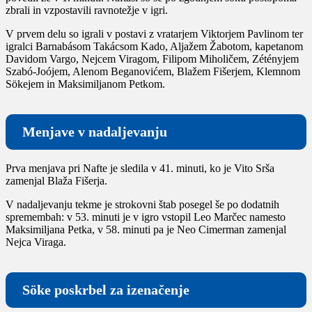
zbrali in vzpostavili ravnotežje v igri.
V prvem delu so igrali v postavi z vratarjem Viktorjem Pavlinom ter
igralci Barnabásom Takácsom Kado, Aljažem Žabotom, kapetanom
Davidom Vargo, Nejcem Viragom, Filipom Miholičem, Zétényjem
Szabó-Joójem, Alenom Beganovićem, Blažem Fišerjem, Klemnom
Sökejem in Maksimiljanom Petkom.
Menjave v nadaljevanju
Prva menjava pri Nafte je sledila v 41. minuti, ko je Vito Srša
zamenjal Blaža Fišerja.
V nadaljevanju tekme je strokovni štab posegel še po dodatnih
spremembah: v 53. minuti je v igro vstopil Leo Marčec namesto
Maksimiljana Petka, v 58. minuti pa je Neo Cimerman zamenjal
Nejca Viraga.
Söke poskrbel za izenačenje