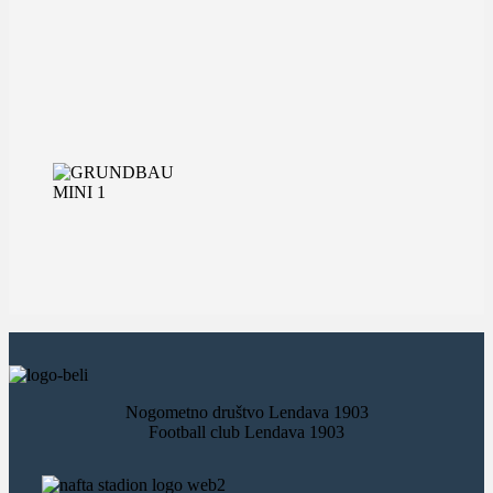
Nogometno društvo Lendava 1903
Football club Lendava 1903