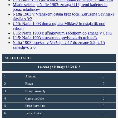
Mlade selekcije Nafte 1903: zmaga U15, remi kadetov in
poraz mladincev
Nafta 1903 v Vranskem ostala brez točk, Združena Savinjska
slavila s 3:2
U15: Nafta 1903 doma ugnala Miklavž in ostaja tik pod
vrhom
U15: Nafta 1903 z učinkovitim začetkom do zmage v Celju
U15: Nafta 1903 s suvereno predstavo do treh točk
Nafta 1903 uspešna v Veržeju: U17 do zmage 5:2, U15
zanesljivo 2:0
SELEKCIJA U15
Lestvica po 0. krogu LIGA U15
1.
Aluminij
0
2.
Bravo
0
3.
Brinje Grosuplje
0
4.
Cinkarna Celje
0
5.
Ilirija Extra-Lux
0
6.
Jadran Dekani
0