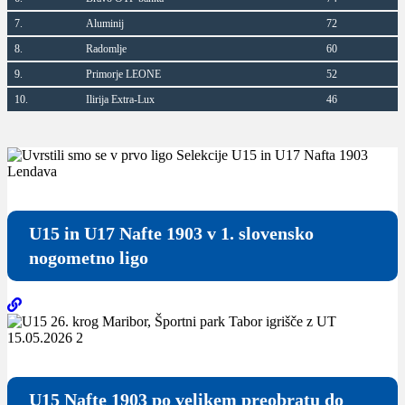
7.
Aluminij
72
8.
Radomlje
60
9.
Primorje LEONE
52
10.
Ilirija Extra-Lux
46
U15 in U17 Nafte 1903 v 1. slovensko
nogometno ligo
U15 Nafte 1903 po velikem preobratu do