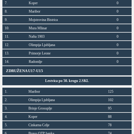
7.
Koper
0
8.
Maribor
0
9.
Mojstrovina Bistrica
0
10.
Mura Mlinar
0
11.
Nafta 1903
0
12.
Olimpija Ljubljana
0
13.
Primorje Leone
0
14.
Radomlje
0
ZDRUŽENA U17-U15
Lestvica po 50. krogu 2.SKL
1.
Maribor
125
2.
Olimpija Ljubljana
102
3.
Brinje Grosuplje
95
4.
Koper
88
5.
Cinkarna Celje
78
6.
Bravo OTP banka
74