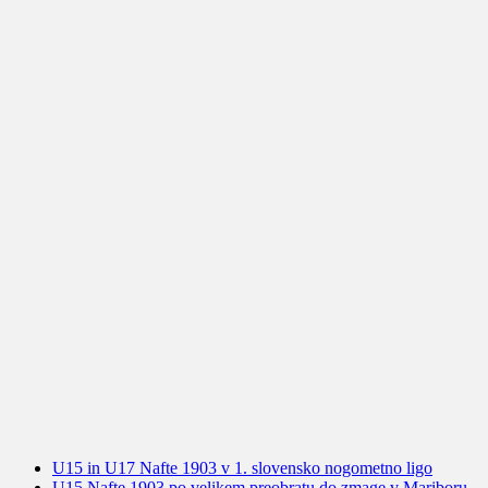
U15 in U17 Nafte 1903 v 1. slovensko nogometno ligo
U15 Nafte 1903 po velikem preobratu do zmage v Mariboru