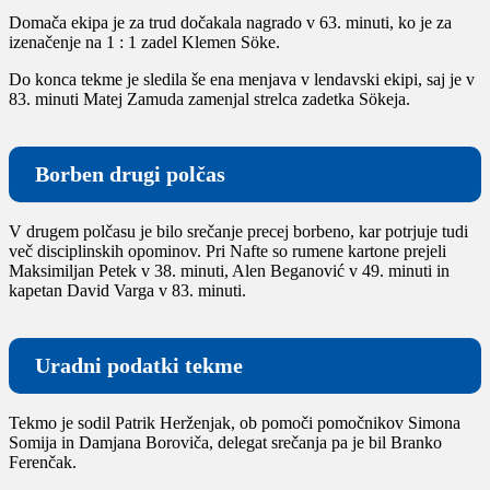
Domača ekipa je za trud dočakala nagrado v 63. minuti, ko je za
izenačenje na 1 : 1 zadel Klemen Söke.
Do konca tekme je sledila še ena menjava v lendavski ekipi, saj je v
83. minuti Matej Zamuda zamenjal strelca zadetka Sökeja.
Borben drugi polčas
V drugem polčasu je bilo srečanje precej borbeno, kar potrjuje tudi
več disciplinskih opominov. Pri Nafte so rumene kartone prejeli
Maksimiljan Petek v 38. minuti, Alen Beganović v 49. minuti in
kapetan David Varga v 83. minuti.
Uradni podatki tekme
Tekmo je sodil Patrik Herženjak, ob pomoči pomočnikov Simona
Somija in Damjana Boroviča, delegat srečanja pa je bil Branko
Ferenčak.