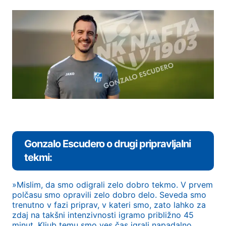
Gonzalo Escudero o drugi pripravljalni
tekmi:
»Mislim, da smo odigrali zelo dobro tekmo. V prvem
polčasu smo opravili zelo dobro delo. Seveda smo
trenutno v fazi priprav, v kateri smo, zato lahko za
zdaj na takšni intenzivnosti igramo približno 45
minut. Kljub temu smo ves čas igrali napadalno,