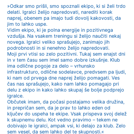
»Odkar smo prišli, smo spoznali ekipo, ki si želi trdo
delati. Igralci želijo napredovati, narediti korak
naprej, obenem pa imajo tudi dovolj kakovosti, da
jim to lahko uspe.
Vidim ekipo, ki je polna energije in pozitivnega
vzdušja. Na vsakem treningu si želijo naučiti nekaj
novega. Igralci veliko sprašujejo, zanimajo jih
podrobnosti in si nenehno želijo napredovati.
Moji prvi vtisi so zelo pozitivni. Tukaj sem enajst dni
in v tem času sem imel samo dobre izkušnje. Klub
ima odlične pogoje za delo – vrhunsko
infrastrukturo, odlične sodelavce, predvsem pa ljudi,
ki nam od prvega dne naprej želijo pomagati. Ves
čas nas sprašujejo, kako nam lahko pomagajo pri
delu z ekipo in kako lahko skupaj še bolje podprejo
igralce.
Občutek imam, da počasi postajamo velika družina,
in prepričan sem, da je prav to lahko eden od
ključev do uspeha te ekipe. Vsak prispeva svoj delež
k skupnemu delu. Kot vedno pravimo – tekem ne
dobivajo le igralci, ampak vsi, ki delajo za klub. Zelo
sem vesel, da sem lahko del te skupnosti.«