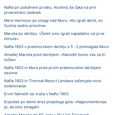
Nafta pri pokalnem prvaku: Aluminij še čaka na prvi
prvenstveni zadetek
Mere Hermoso po zmagi nad Muro: »Ko igraš derbi, so
čustva vedno prisotna«
Maroša po derbiju: »Želeli smo igrati napadalno od prve
minute«
Nafta 1903 v prekmurskem derbiju s 5 : 2 premagala Muro
Amadej Maroša pred derbijem: »Naredili bomo vse za tri
točke«
Nafta 1903 in Mura pred prvim prekmurskim derbijem
sezone
Nafta 1903 in Thermal Resort Lendava začenjata novo
sodelovanje
Ervin Németh se vrača v Nafto 1903
Erjavšek po tekmi brez prejetega gola: »Najpomembneje
je, da smo zmagali«
Amadej Maroša do 50. gola v Prvi ligi Telemach