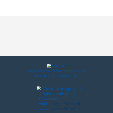
Nogometno društvo Lendava 1903
Football club Lendava 1903
Kolodvorska ulica 7
9220 Lendava - Lendva
email:
info@nafta1903.si
www:
www.nafta1903.si