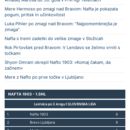
Mere Hermoso po zmagi nad Bravom: Nafta je pokazala
pogum, pritisk in učinkovitost
Luka Pihler po zmagi nad Bravom: “Najpomembnejša je
zmaga”.
Nafta s tremi zadetki do velike zmage v Stožicah
Rok Pirtovšek pred Bravom: V Lendavo se želimo vrniti s
točkami
Shyon Omrani okrepil Nafto 1903: »Komaj čakam, da
začnem«
Mere z Nafto po prve točke v Ljubljano
NAFTA 1903 - 1.SNL
Lestvica po 3. krogu 1.SLOVENSKA LIGA
1.
Nafta 1903
6
2.
Bravo Ljubljana
6